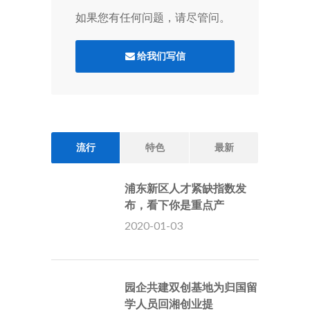
如果您有任何问题，请尽管问。
给我们写信
流行
特色
最新
浦东新区人才紧缺指数发
布，看下你是重点产
2020-01-03
园企共建双创基地为归国留
学人员回湘创业提