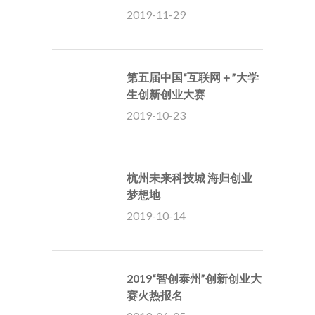
2019-11-29
第五届中国“互联网＋”大学
生创新创业大赛
2019-10-23
杭州未来科技城 海归创业
梦想地
2019-10-14
2019“智创泰州”创新创业大
赛火热报名