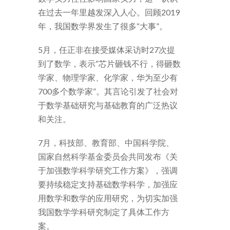
在过去一年里越发深入人心。回顾2019
年，我国数学界发生了很多“大事”。
5月，任正非在接受媒体采访时27次提
到了数学，表示“芯片砸钱不行，得砸数
学家、物理学家、化学家，华为至少有
700多个数学家”。其言论引发了社会对
于数学基础研究与基础教育的广泛热议
和关注。
7月，科技部、教育部、中国科学院、
国家自然科学基金委员会共同发布《关
于加强数学科学研究工作方案》，强调
要持续稳定支持基础数学科学，加强应
用数学和数学的应用研究，为切实加强
我国数学学科研究制定了具体工作方
案。