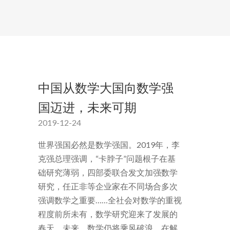
中国从数学大国向数学强
国迈进，未来可期
2019-12-24
世界强国必然是数学强国。2019年，李
克强总理强调，“卡脖子”问题根子在基
础研究薄弱，四部委联合发文加强数学
研究，任正非等企业家在不同场合多次
强调数学之重要……全社会对数学的重视
程度前所未有，数学研究迎来了发展的
春天。未来，数学仍将乘风破浪，在解