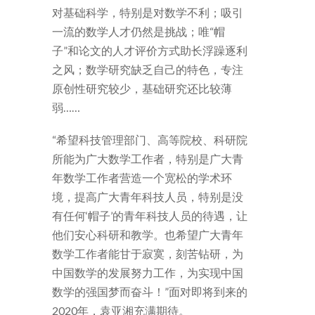
对基础科学，特别是对数学不利；吸引
一流的数学人才仍然是挑战；唯“帽
子”和论文的人才评价方式助长浮躁逐利
之风；数学研究缺乏自己的特色，专注
原创性研究较少，基础研究还比较薄
弱……
“希望科技管理部门、高等院校、科研院
所能为广大数学工作者，特别是广大青
年数学工作者营造一个宽松的学术环
境，提高广大青年科技人员，特别是没
有任何‘帽子’的青年科技人员的待遇，让
他们安心科研和教学。也希望广大青年
数学工作者能甘于寂寞，刻苦钻研，为
中国数学的发展努力工作，为实现中国
数学的强国梦而奋斗！”面对即将到来的
2020年，袁亚湘充满期待。