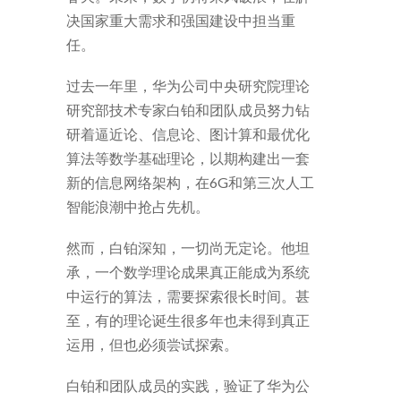
决国家重大需求和强国建设中担当重
任。
过去一年里，华为公司中央研究院理论
研究部技术专家白铂和团队成员努力钻
研着逼近论、信息论、图计算和最优化
算法等数学基础理论，以期构建出一套
新的信息网络架构，在6G和第三次人工
智能浪潮中抢占先机。
然而，白铂深知，一切尚无定论。他坦
承，一个数学理论成果真正能成为系统
中运行的算法，需要探索很长时间。甚
至，有的理论诞生很多年也未得到真正
运用，但也必须尝试探索。
白铂和团队成员的实践，验证了华为公