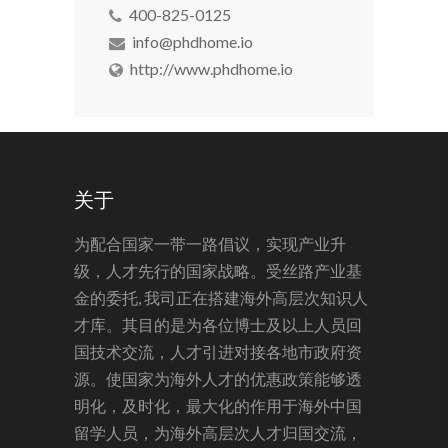
400-825-0125
info@phdhome.io
http://www.phdhome.io
关于
为配合国家一带一路倡议，实现产业升
级，人才先行的国家战略。受丝路产业基
金的委托, 我司正在搭建海外高层次知识人
才库。其目的是为各位博士及以上人员回
国技术交流，人才引进对接各地市政府资
源。使国家为海外人才的优惠政策能够透
明化，及时化，最大化的作用于海外中国
留学人员，为海外高层次人才归国交流，